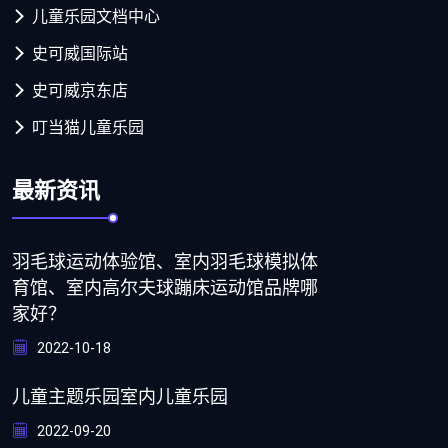
儿童乐园文档中心
史可威国际站
史可威京东店
叮当猫儿童乐园
最新资讯
羽毛球运动体验馆、室内羽毛球模拟体
育馆、室内高尔夫球蹦床运动馆品牌哪
家好？
2022-10-18
儿童主题乐园室内儿童乐园
2022-09-20