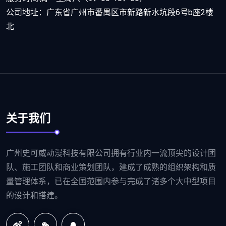
公司地址：广东省广州市番禺区市新路新水坑段6号b座2楼
北
关于我们
广州史可威动漫科技有限公司拥有行业内一流顶尖的设计团
队、施工团队和商业策划团队，建成了成熟的组织架构和质
量管理体系，已在全国范围内参与完成了诸多个大中型项目
的设计和搭建。