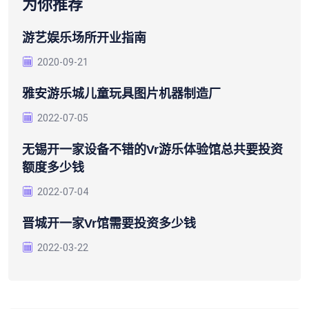
为你推荐
游艺娱乐场所开业指南
2020-09-21
雅安游乐城儿童玩具图片机器制造厂
2022-07-05
无锡开一家设备不错的vr游乐体验馆总共要投资
额度多少钱
2022-07-04
晋城开一家vr馆需要投资多少钱
2022-03-22