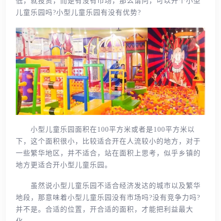
低，就投资，而是有没有市场，那么请问，可以开个小型
儿童乐园吗?小型儿童乐园有没有优势?
小型儿童乐园面积在100平方米或者是100平方米以
下，这个面积很小，比较适合开在人流较小的地方，对于
一些繁华地区，并不适合，站在面积上思考，似乎乡镇的
地方更适合开小型儿童乐园。
虽然说小型儿童乐园不适合经济发达的城市以及繁华
地段，那意味着小型儿童乐园没有市场吗?没有竞争力吗?
并不是。合适的位置，开合适的面积，才能把利益最大