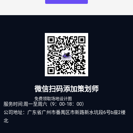
微信扫码添加策划师
免费领取场地设计图
服务时间:周一至周六（9：00-18：00）
公司地址：广东省广州市番禺区市新路新水坑段6号b座2楼
北