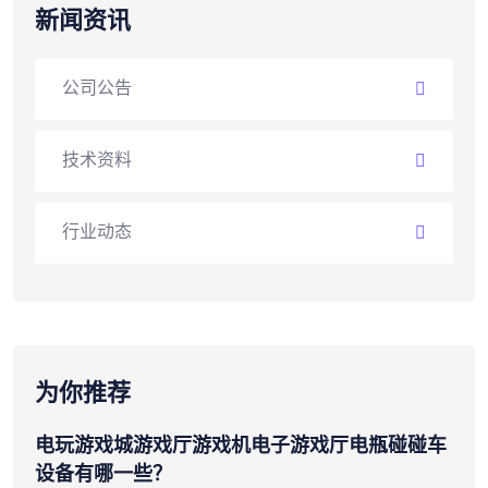
新闻资讯
公司公告
技术资料
行业动态
为你推荐
电玩游戏城游戏厅游戏机电子游戏厅电瓶碰碰车
设备有哪一些？