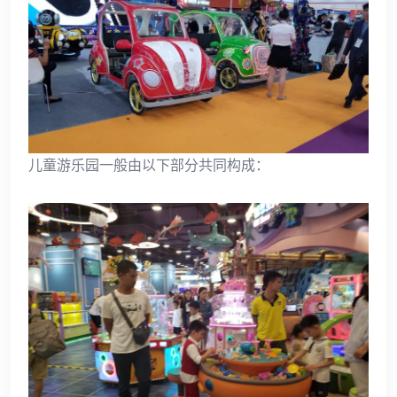
儿童游乐园一般由以下部分共同构成：