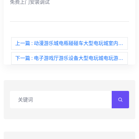
免费上门安装调试
上一篇
: 动漫游乐城电瓶碰碰车大型电玩城室内游乐设备一般有哪些？
下一篇
: 电子游戏厅游乐设备大型电玩城电玩游戏厅设备有哪一些？