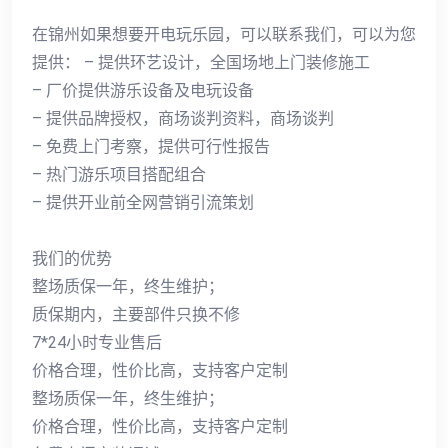
在锦州如果想要开电玩乐园，可以联系我们，可以为您
提供： – 提供环艺设计，全国场地上门装修施工
– 厂价提供游乐设备及电玩设备
– 提供品牌授权，商场谈判资料，商场谈判
– 免费上门考察，提供可行性报告
– 热门游乐项目搭配组合
– 提供开业前全网营销引流策划
我们的优势
整场质保一年，终生维护；
质保期内，主要部件只换不修
7*24小时专业售后
价格合理，性价比高，支持客户定制
整场质保一年，终生维护；
价格合理，性价比高，支持客户定制