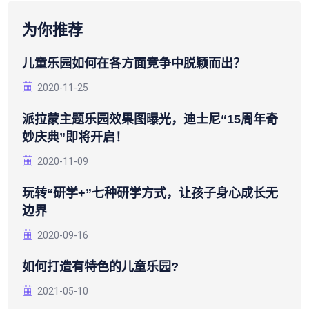
为你推荐
儿童乐园如何在各方面竞争中脱颖而出？
2020-11-25
派拉蒙主题乐园效果图曝光​，迪士尼“15周年奇
妙庆典”即将开启！
2020-11-09
玩转“研学+”七种研学方式，让孩子身心成长无
边界
2020-09-16
如何打造有特色的儿童乐园?
2021-05-10