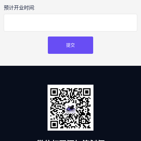
预计开业时间:
提交