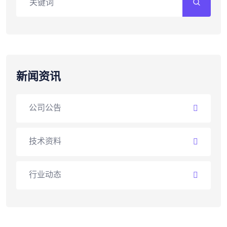
新闻资讯
公司公告
技术资料
行业动态