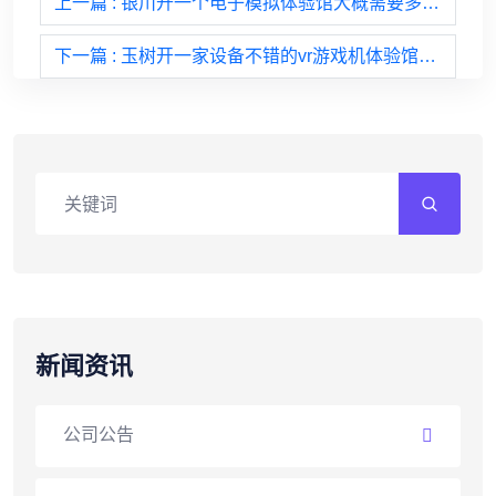
上一篇
: 银川开一个电子模拟体验馆大概需要多少资金
下一篇
: 玉树开一家设备不错的vr游戏机体验馆总共需要投资数目多少钱
新闻资讯
公司公告