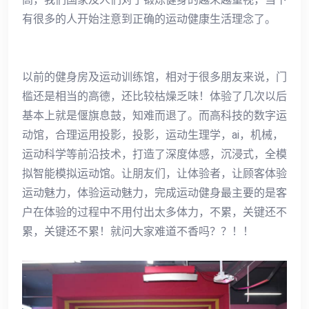
有很多的人开始注意到正确的运动健康生活理念了。
以前的健身房及运动训练馆，相对于很多朋友来说，门
槛还是相当的高德，还比较枯燥乏味！体验了几次以后
基本上就是偃旗息鼓，知难而退了。而高科技的数字运
动馆，合理运用投影，投影，运动生理学，ai，机械，
运动科学等前沿技术，打造了深度体感，沉浸式，全模
拟智能模拟运动馆。让朋友们，让体验者，让顾客体验
运动魅力，体验运动魅力，完成运动健身最主要的是客
户在体验的过程中不用付出太多体力，不累，关键还不
累，关键还不累！就问大家难道不香吗？？！！