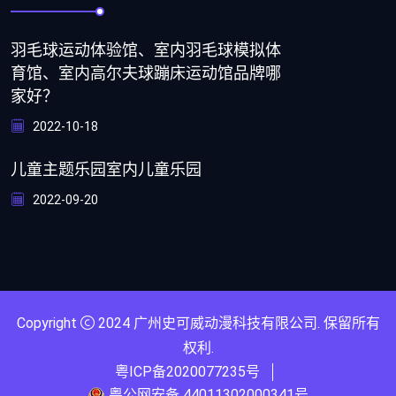
羽毛球运动体验馆、室内羽毛球模拟体
育馆、室内高尔夫球蹦床运动馆品牌哪
家好？
2022-10-18
儿童主题乐园室内儿童乐园
2022-09-20
Copyright
2024
广州史可威动漫科技有限公司
. 保留所有
权利.
粤ICP备2020077235号
粤公网安备 44011302000341号