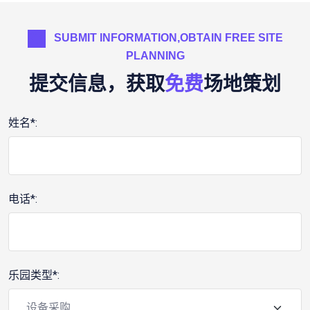
SUBMIT INFORMATION,OBTAIN FREE SITE
PLANNING
提交信息，获取
免费
场地策划
姓名*:
电话*:
乐园类型*: