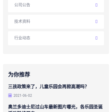
公司公告
技术资料
行业动态
为你推荐
三孩政策来了，儿童乐园会再掀高潮吗？
2021-06-02
奥兰多迪士尼过山车最新图片曝光，各乐园圣诞