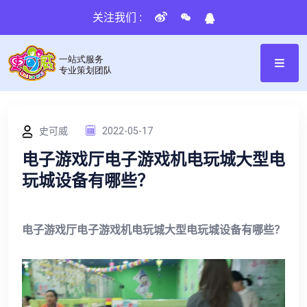
关注我们 :
史可威
2022-05-17
电子游戏厅电子游戏机电玩城大型电
玩城设备有哪些？
电子游戏厅电子游戏机电玩城大型电玩城设备有哪些？