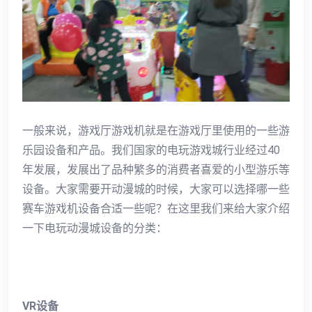
一般来说，游戏厅游戏机就是在游戏厅里使用的一些游
乐园设备和产品。我们国家的电玩游戏城行业经过40
年发展，发展出了品种繁多的消费者喜爱的小型游乐等
设备。大家需要开动漫城的时候，大家可以选择哪一些
赛车游戏机设备合适一些呢？在这里我们来给大家介绍
一下电玩动漫城设备的分类：
VR设备