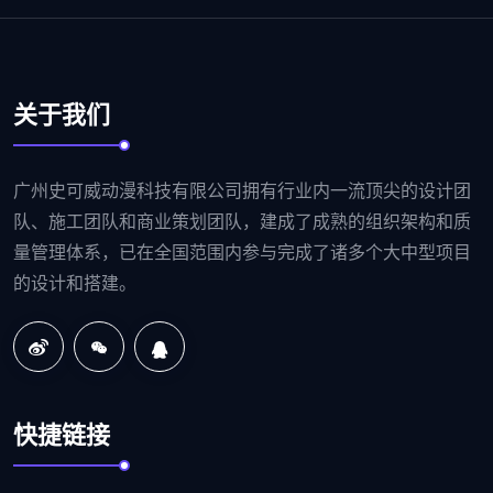
关于我们
广州史可威动漫科技有限公司拥有行业内一流顶尖的设计团
队、施工团队和商业策划团队，建成了成熟的组织架构和质
量管理体系，已在全国范围内参与完成了诸多个大中型项目
的设计和搭建。
快捷链接