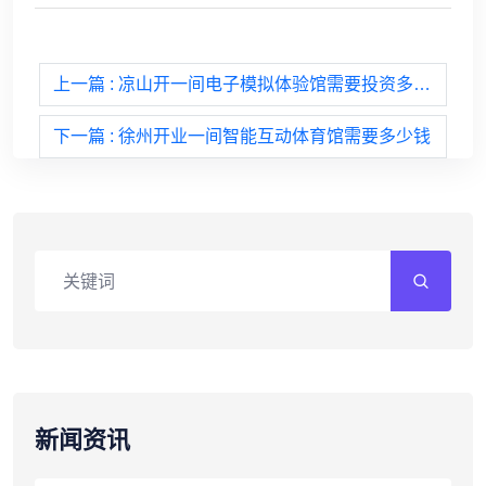
上一篇
: 凉山开一间电子模拟体验馆需要投资多少钱
下一篇
: 徐州开业一间智能互动体育馆需要多少钱
新闻资讯