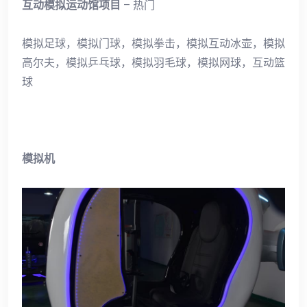
互动模拟运动馆项目
– 热门
模拟足球，模拟门球，模拟拳击，模拟互动冰壶，模拟
高尔夫，模拟乒乓球，模拟羽毛球，模拟网球，互动篮
球
模拟机