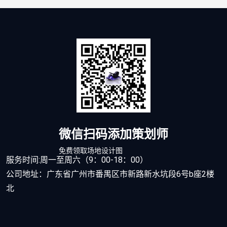
微信扫码添加策划师
免费领取场地设计图
服务时间:周一至周六（9：00-18：00）
公司地址：广东省广州市番禺区市新路新水坑段6号b座2楼
北