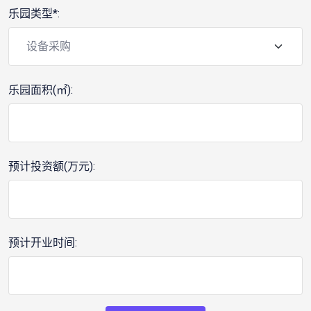
乐园类型*:
乐园面积(㎡):
预计投资额(万元):
预计开业时间: