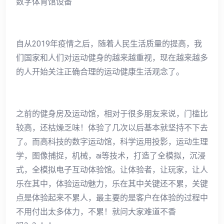
数字体育馆设备
自从2019年疫情之后，随着人民生活质量的提高，我
们国家和人们对运动健身的越来越重视，现在越来越多
的人开始关注正确合理的运动健康生活观念了。
之前的健身房及运动馆，相对于很多朋友来说，门槛比
较高，还枯燥乏味！体验了几次以后基本就坚持不下去
了。而高科技的数字运动馆，科学运用投影，运动生理
学，图像捕捉，机械，ai等技术，打造了全模拟，沉浸
式，全模拟电子互动体验馆。让体验者，让玩家，让人
乐在其中，体验运动魅力，乐在其中关键还不累，关键
点是体验起来不累人，最主要的是客户在体验的过程中
不用付出太多体力，不累！就问大家难道不香