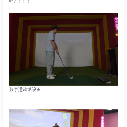
吗？？！！
数字运动馆设备