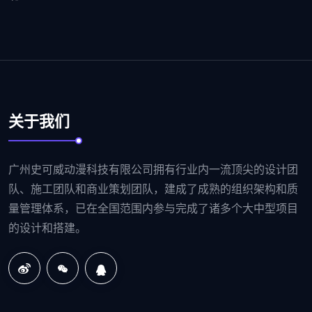
关于我们
广州史可威动漫科技有限公司拥有行业内一流顶尖的设计团
队、施工团队和商业策划团队，建成了成熟的组织架构和质
量管理体系，已在全国范围内参与完成了诸多个大中型项目
的设计和搭建。