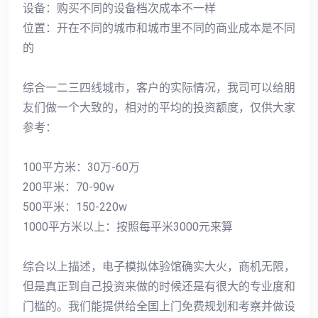
设备：购买不同的设备档次成本不一样
位置：开在不同的城市和城市里不同的商业成本是不同
的
综合一二三四线城市，客户的实际情况，我司可以给朋
友们做一个大致的，相对的平均的投资额度，仅供大家
参考：
100平方米：30万-60万
200平米：70-90w
500平米：150-220w
1000平方米以上：按照每平米3000元来算
综合以上描述，电子模拟体验馆确实大火，商机无限，
但是真正到自己投资来做的时候还是有很大的专业度和
门槛的。我们能提供给全国上门免费规划和考察并做设