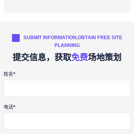
SUBMIT INFORMATION,OBTAIN FREE SITE
PLANNING
提交信息，获取
免费
场地策划
姓名*:
电话*: