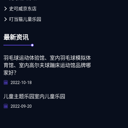
史可威京东店
叮当猫儿童乐园
最新资讯
羽毛球运动体验馆、室内羽毛球模拟体
育馆、室内高尔夫球蹦床运动馆品牌哪
家好？
2022-10-18
儿童主题乐园室内儿童乐园
2022-09-20