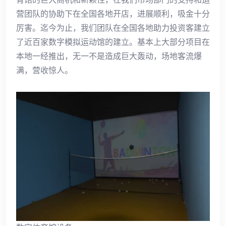
营团队的协助下在全国各地开店，进展顺利，吸金十分
厉害。迄今为止，我们团队在全国各地助力投资客建立
了近百家数字模拟运动馆的建立。基本上大部分项目在
本地一经推出，无一不是造成巨大轰动，场地客流爆
满，营收惊人。