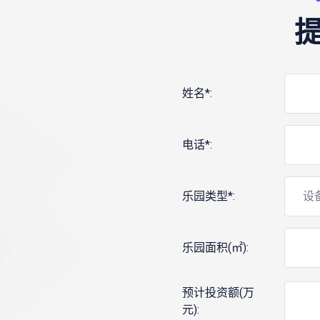
姓名*:
电话*:
乐园类型*:
乐园面积(㎡):
预计投资额(万
元):