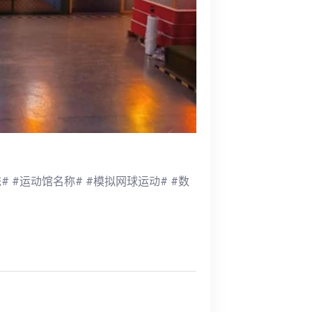
 #运动馆名称# #模拟网球运动# #数