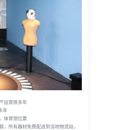
产运营很多年
多年
，体育馆位置
额，所有器材免费配送到当地物流站，