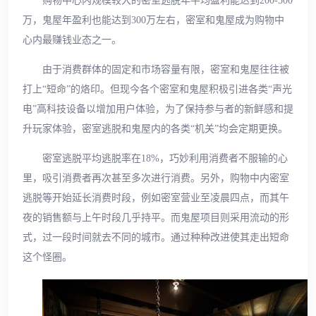
购物中心内规模较大的密室逃脱年平均盈利能达到200-500
万，鬼屋年盈利也能达到300万左右，密室和鬼屋成为购物中
心内最赚钱业态之一。
由于消费群体的固定和市场容量有限，密室和鬼屋往往被
打上“短命”的烙印。但现今各个密室和鬼屋积极引进各类“声光
电”高科技设备以增加用户体验，为了保持参与者的新鲜感和提
升玩家体验，密室逃脱和鬼屋内的各类“机关”均会定期更换。
密室逃脱平均逃脱率在18%，巧妙利用消费者不服输的心
里，吸引消费者再次甚至多次进行消费。另外，购物中内密室
逃脱等开始延长消费时段，例如密室营业至凌晨四点，而其午
夜的销售额与上午时段几乎持平。而鬼屋项目则采用流动的形
式，过一段时间就去不同的城市。通过种种改进使其走出短命
这个怪圈。