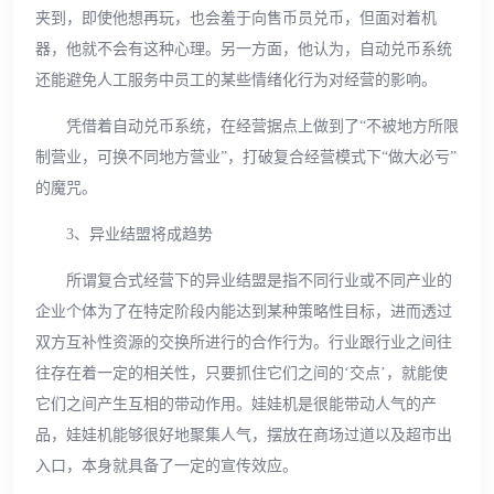
夹到，即使他想再玩，也会羞于向售币员兑币，但面对着机
器，他就不会有这种心理。另一方面，他认为，自动兑币系统
还能避免人工服务中员工的某些情绪化行为对经营的影响。
凭借着自动兑币系统，在经营据点上做到了“不被地方所限
制营业，可换不同地方营业”，打破复合经营模式下“做大必亏”
的魔咒。
3、异业结盟将成趋势
所谓复合式经营下的异业结盟是指不同行业或不同产业的
企业个体为了在特定阶段内能达到某种策略性目标，进而透过
双方互补性资源的交换所进行的合作行为。行业跟行业之间往
往存在着一定的相关性，只要抓住它们之间的‘交点’，就能使
它们之间产生互相的带动作用。娃娃机是很能带动人气的产
品，娃娃机能够很好地聚集人气，摆放在商场过道以及超市出
入口，本身就具备了一定的宣传效应。