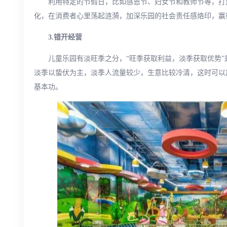
利用特定的节假日，比如感恩节、妇女节和教师节等，打
化，在消费者心里荡起涟漪，加深乐园的社会责任感烙印，赢
3.错开经营
儿童乐园有淡旺季之分，“旺季获取利益，淡季获取优势
淡季以蛰伏为主，淡季人流量较少，生意比较冷清，这时可以
基本功。