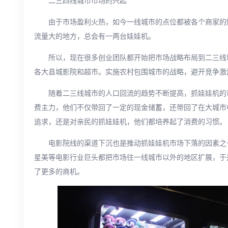
二三四线城市市场的兴起
由于市场盈利火热，如今一线城市的点位都被各个商家的
流量大的地方，总会有一两台娃娃机。
所以，现在很多创业团队都开始把市场战略布局到二三线
各大县城影院和超市。实施农村包围城市的战略，避开竞争激
随着二三线城市的人口回流的趋势不断提高，抓娃娃机的
费主力，他们不仅带回了一定的现金储蓄，还带回了在大城市
追求，还是对亲民的抓娃娃机，他们都培养起了消费的习惯。
电影院线的渠道下沉也是推动抓娃娃机市场下落的因素之一
星美等电影行业巨头都把市场往一线城市以外的地区扩展，于
了更多的商机。