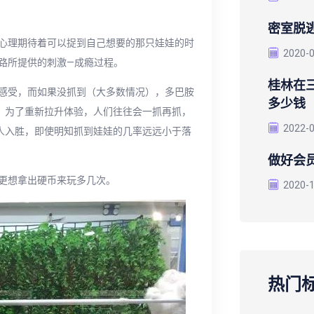
密室脱逃
心理期待着可以捉到自己想要的那只娃娃的时
2020-
路所提供的刺激—成瘾过程。
桂林在
感受，而如果没抓到（大多数情况），多巴胺
多少钱
时，为了重新拉升体验，人们往往会一抓再抓，
2022-
引人入胜，即使明知抓到娃娃的几率远远小于落
做好会
更想拿出硬币来玩多几次。
2020-
热门