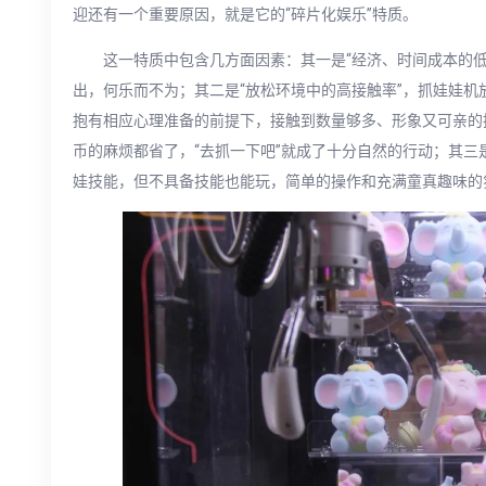
迎还有一个重要原因，就是它的“碎片化娱乐”特质。
这一特质中包含几方面因素：其一是“经济、时间成本的
出，何乐而不为；其二是“放松环境中的高接触率”，抓娃娃
抱有相应心理准备的前提下，接触到数量够多、形象又可亲的
币的麻烦都省了，“去抓一下吧”就成了十分自然的行动；其三
娃技能，但不具备技能也能玩，简单的操作和充满童真趣味的