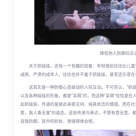
降低他人防御拉近
关于抓娃娃，还有一个有趣的现象：年轻情侣往往比儿童
成熟、严肃的成年人，往往也并不羞于抓娃娃，甚至还乐意在
这其实是一种防御心态驱动的人际互动。不可否认，“抓
以及各种娃娃的形象，都是“呆萌”的，而这种“呆萌”恰恰是
起抓娃娃，传递的是彼此亲密无间、纯真依恋的情感，而在社
爱，我人畜无害”的姿态。这些传递与表达，不管有意无意，
自我防御，其中的妙处，很值得体会呢。