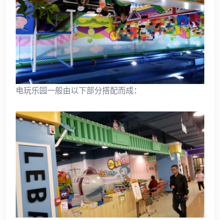
电玩乐园一般由以下部分搭配而成：