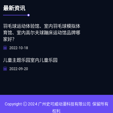
最新资讯
羽毛球运动体验馆、室内羽毛球模拟体
育馆、室内高尔夫球蹦床运动馆品牌哪
家好？
2022-10-18
儿童主题乐园室内儿童乐园
2022-09-20
Copyright
2024
广州史可威动漫科技有限公司
. 保留所有
权利.