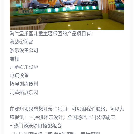
淘气堡乐园儿童主题乐园的产品项目有：
激战鲨鱼岛
游乐设备公司
展棚
儿童娱乐设施
电玩设备
拓展训练器材
儿童拓展乐园
在鄂州如果您想开亲子乐园，可以跟我们联络，可以为
您提供： – 提供环艺设计，全国场地上门装修施工
– 热门游乐项目搭配组合