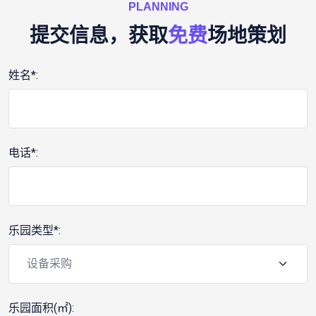
PLANNING
提交信息，获取
免费
场地策划
姓名*:
电话*:
乐园类型*:
乐园面积(㎡):