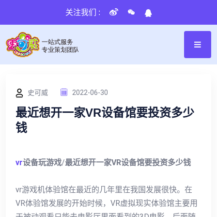
关注我们 :
史可威
2022-06-30
最近想开一家VR设备馆要投资多少
钱
vr
设备玩游戏
/
最近想开一家VR设备馆要投资多少钱
vr游戏机体验馆在最近的几年里在我国发展很快。在
VR体验馆发展的开始时候，VR虚拟现实体验馆主要用
于被动观看只能去电影厅里面看到的3D电影。后面随