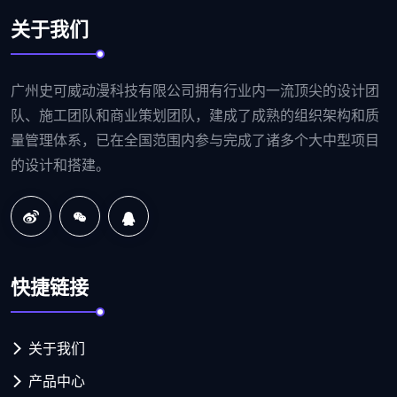
关于我们
广州史可威动漫科技有限公司拥有行业内一流顶尖的设计团
队、施工团队和商业策划团队，建成了成熟的组织架构和质
量管理体系，已在全国范围内参与完成了诸多个大中型项目
的设计和搭建。
快捷链接
关于我们
产品中心