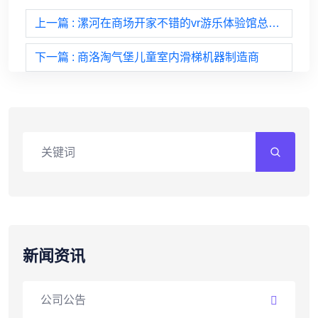
上一篇
: 漯河在商场开家不错的vr游乐体验馆总共要投资额度多少资金
下一篇
: 商洛淘气堡儿童室内滑梯机器制造商
新闻资讯
公司公告