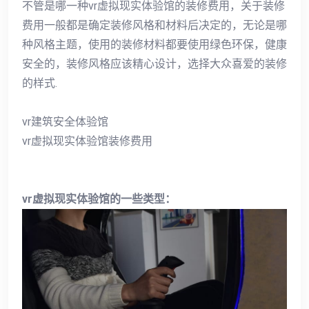
不管是哪一种vr虚拟现实体验馆的装修费用，关于装修
费用一般都是确定装修风格和材料后决定的，无论是哪
种风格主题，使用的装修材料都要使用绿色环保，健康
安全的，装修风格应该精心设计，选择大众喜爱的装修
的样式.
vr建筑安全体验馆
vr虚拟现实体验馆装修费用
vr虚拟现实体验馆的一些类型：