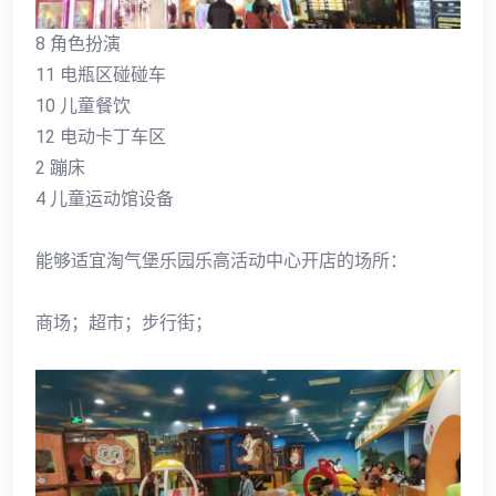
8 角色扮演
11 电瓶区碰碰车
10 儿童餐饮
12 电动卡丁车区
2 蹦床
4 儿童运动馆设备
能够适宜淘气堡乐园乐高活动中心开店的场所：
商场；超市；步行街；