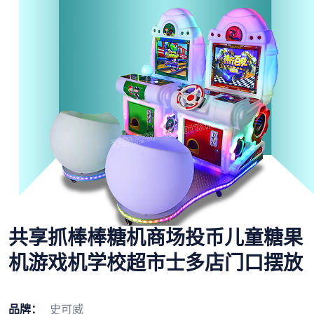
共享抓棒棒糖机商场投币儿童糖果
机游戏机学校超市士多店门口摆放
品牌：
史可威