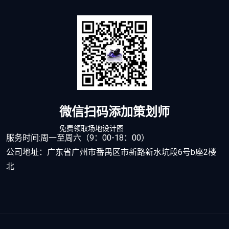
微信扫码添加策划师
免费领取场地设计图
服务时间:周一至周六（9：00-18：00）
公司地址：广东省广州市番禺区市新路新水坑段6号b座2楼
北