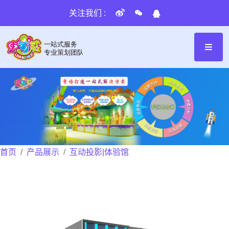
关注我们 :
首页
产品展示
互动投影|体验馆