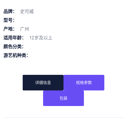
品牌：
史可威
型号：
产地：
广州
适用年龄：
12岁及以上
颜色分类：
游艺机种类：
详细信息
规格参数
包装