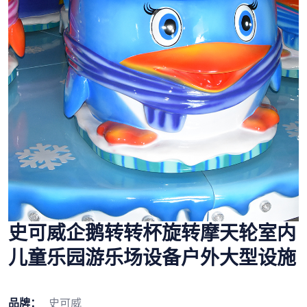
史可威企鹅转转杯旋转摩天轮室内
儿童乐园游乐场设备户外大型设施
品牌：
史可威