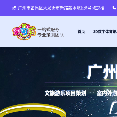
广州市番禺区大龙街市新路薪水坑段6号b座2楼
首页
3D数字体育馆