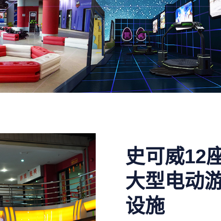
史可威12
大型电动
设施