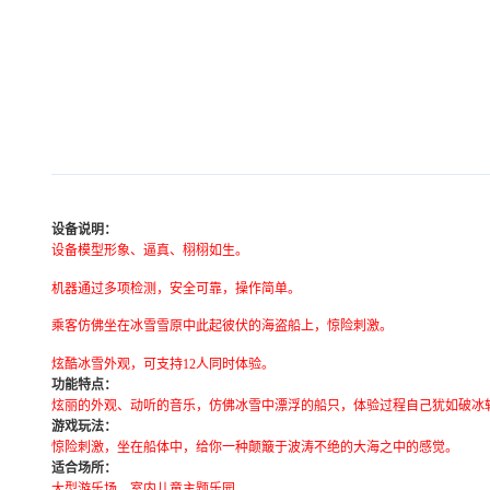
设备说明：
设备模型形象、逼真、栩栩如生。
机器通过多项检测，安全可靠，操作简单。
乘客仿佛坐在冰雪雪原中此起彼伏的海盗船上，惊险刺激。
炫酷冰雪外观，可支持12人同时体验。
功能特点：
炫丽的外观、动听的音乐，仿佛冰雪中漂浮的船只，体验过程自己犹如破冰
游戏玩法：
惊险刺激，坐在船体中，给你一种颠簸于波涛不绝的大海之中的感觉。
适合场所：
大型游乐场、室内儿童主题乐园