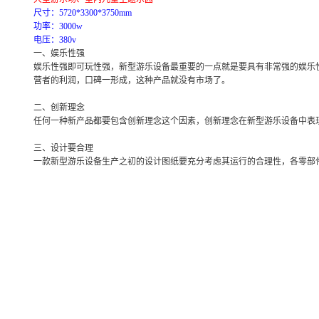
尺寸：5720*3300*3750mm
功率：3000w
电压：380v
一、娱乐性强
娱乐性强即可玩性强，新型游乐设备最重要的一点就是要具有非常强的娱乐
营者的利润，口碑一形成，这种产品就没有市场了。
二、创新理念
任何一种新产品都要包含创新理念这个因素，创新理念在新型游乐设备中表现
三、设计要合理
一款新型游乐设备生产之初的设计图纸要充分考虑其运行的合理性，各零部