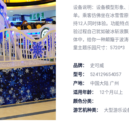
设备说明：设备模型形象、
单。乘客仿佛坐在冰雪雪原
持12人同时体验。功能特
验过程自己犹如破冰斩浪飘
体中，给你一种颠簸于波涛
童主题乐园尺寸：5720*3
品牌：
史可威
型号：
524129654057
产地：
中国大陆 广州
适用年龄：
12个月以上
颜色分类：
游艺机种类：
大型游乐设