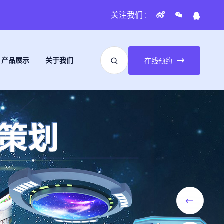
关注我们 :
产品展示
关于我们
在线预约