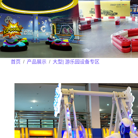
首页
产品展示
大型| 游乐园设备专区