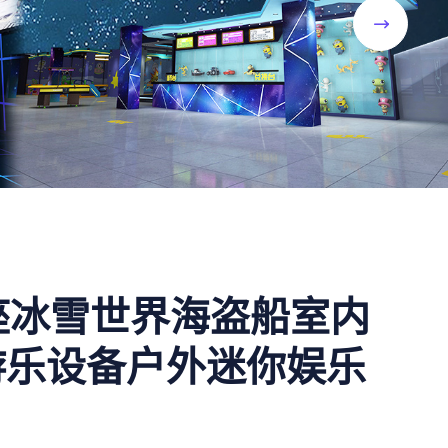
座冰雪世界海盗船室内
游乐设备户外迷你娱乐