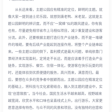
从长远来看，主题公园应有精准的定位，鲜明的主题。就
像大家一提到迪士尼乐园，就想到唐老鸭、米老鼠，这就是主
题公园鲜明的辨识度。而不应“一窝蜂”似的跟风建设，你有我
也有，尽量避免相邻省市上马相似项目，减少重复建设和游客
分流。此外，还要根据主题打造衍生产业链条，而不是一堆硬
件的堆砌，要有后续产业能起到连接作用，将整个产业链串起
来。一些主题公园的倒下，盈利模式是最大问题，单纯依靠门
票经济来实现盈利，定将走不长远，而是应该着手打造全产业
链条，实现游乐、餐饮、住宿一体化，使游客在快乐玩耍的同
时，还能体验到优质便捷的服务，高兴而来，满意而归。最
后，要想在众多的竞争者中脱颖而出，主题公园应在精准定位
的基础上，将科技与文化紧密结合，融入到主题的建设中，实
现“创意致胜”。当今社会，国民生活水平越来越高，视野越来
越宽阔，欣赏水平和口味也呈直线式上升。出行游乐，大家更
愿意选择有特色、与众不同的风景和项目。没有独特的创意和