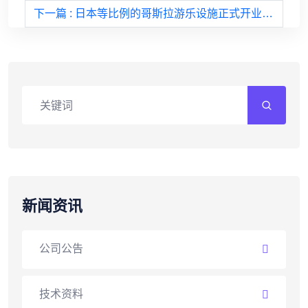
下一篇
: 日本等比例的哥斯拉游乐设施正式开业，摩天轮上能办公？
新闻资讯
公司公告
技术资料