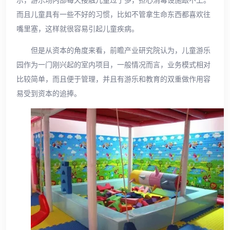
示，游乐场内部每天接触儿童过于多，担心消毒设施跟不上。
而且儿童具有一些不好的习惯，比如不管拿生命东西都喜欢往
嘴里塞，这样就很容易引起儿童疾病。
但是从资本的角度来看，前瞻产业研究院认为，儿童游乐
园作为一门刚兴起的室内项目，一般情况而言，业务模式相对
比较简单，而且便于管理，并且有游乐和教育的双重做作用容
易受到资本的追捧。