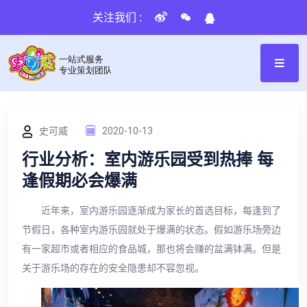
关注我们 :
史可威
2020-10-13
行业分析：室内游乐园受到热捧 每
逢假期必会爆满
近年来，室内游乐园逐渐成为家长的首选目标，每逢到了
节假日，各种室内游乐园就处于爆满的状态。假如游乐场旁边
有一家超市或者相应的食品城，那也将会赚的盆满钵满。但是
关于游乐场的存在的安全隐患却不容忽视。