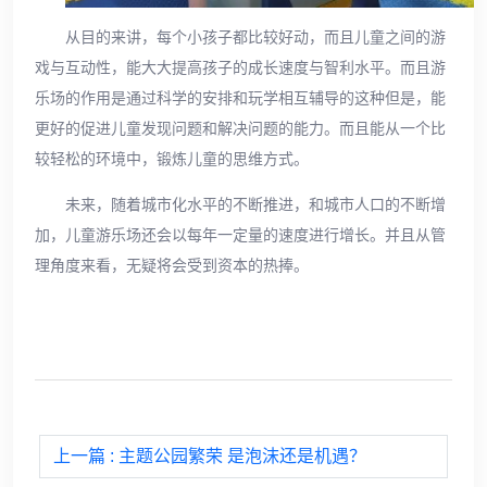
从目的来讲，每个小孩子都比较好动，而且儿童之间的游
戏与互动性，能大大提高孩子的成长速度与智利水平。而且游
乐场的作用是通过科学的安排和玩学相互辅导的这种但是，能
更好的促进儿童发现问题和解决问题的能力。而且能从一个比
较轻松的环境中，锻炼儿童的思维方式。
未来，随着城市化水平的不断推进，和城市人口的不断增
加，儿童游乐场还会以每年一定量的速度进行增长。并且从管
理角度来看，无疑将会受到资本的热捧。
上一篇
: 主题公园繁荣 是泡沫还是机遇？