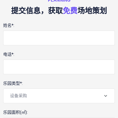
PLANNING
提交信息，获取
免费
场地策划
姓名*:
电话*:
乐园类型*:
乐园面积(㎡):