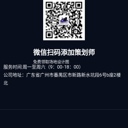
微信扫码添加策划师
免费领取场地设计图
服务时间:周一至周六（9：00-18：00）
公司地址：广东省广州市番禺区市新路新水坑段6号b座2楼
北