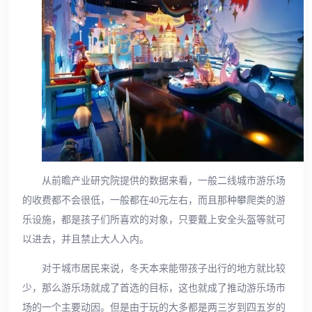
从前瞻产业研究院提供的数据来看，一般二线城市游乐场
的收费都不会很低，一般都在40元左右，而且那种攀爬类的游
乐设施，都是孩子们所喜欢的对象，只要戴上安全头盔等就可
以进去，并且禁止大人入内。
对于城市居民来说，冬天本来能带孩子出行的地方就比较
少，那么游乐场就成了首选的目标，这也就成了推动游乐场市
场的一个主要动因。但是由于玩的大多都是两三岁到四五岁的