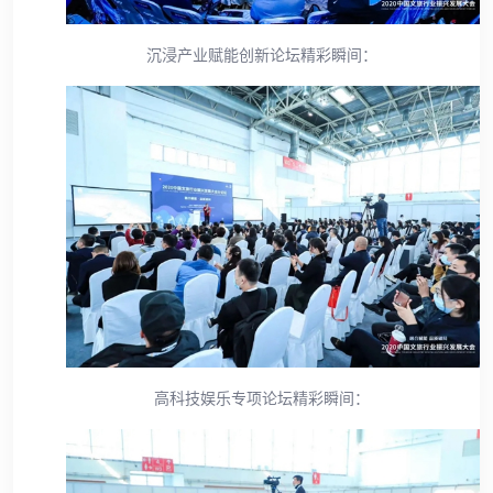
沉浸产业赋能创新论坛精彩瞬间：
高科技娱乐专项论坛精彩瞬间：