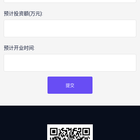
预计投资额(万元):
预计开业时间:
提交