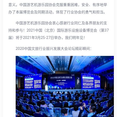
意义。中国游艺机游乐园协会克服重重困难，安全、有序地举
办了本届博览会及同期活动，体现了行业协会的勇气和担当。
中国游艺机游乐园协会衷心感谢行业同仁及各界朋友的支
持和参与！2021中国（北京）国际游乐设施设备博览会（第37
届）将于2021年3月25-27日举办，我们明年见！
2020中国文旅行业振兴发展大会论坛精彩瞬间：