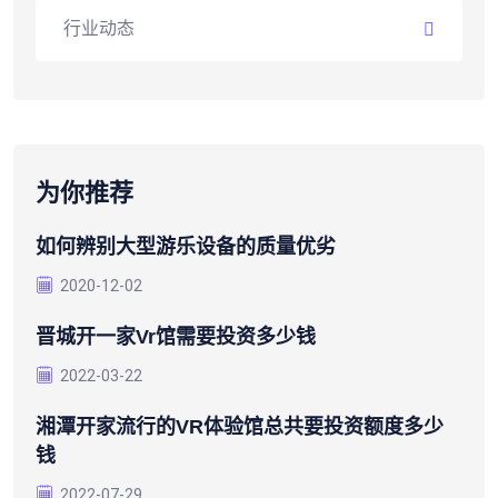
行业动态
为你推荐
如何辨别大型游乐设备的质量优劣
2020-12-02
晋城开一家vr馆需要投资多少钱
2022-03-22
湘潭开家流行的VR体验馆总共要投资额度多少
钱
2022-07-29