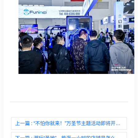
上一篇
: “不怕你就来！”万圣节主题活动即将开启！