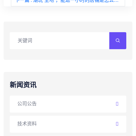
下一篇
: 潮玩“圣地”，能逛一小时的店铺是怎么做到的？
新闻资讯
公司公告
技术资料