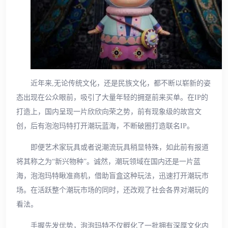
近年来,无论传统文化，还是民族文化，都不断以崭新的姿
态出现在公众眼前，吸引了大量年轻的拥趸前来买单。在IP的
打造上，国内呈现一片欣欣向荣之势，前有现象级的故宫文
创，后有泡泡玛特打开潮玩蓝海，不断破圈打造联名IP。
即便艺术家玩具或者说潮流玩具稍显特殊，如此前有报道
将其称之为“新兴物种”。诚然，潮玩领域在国内还是一片蓝
海，泡泡玛特瞅准商机，借助盲盒这种玩法，迅速打开潮玩市
场。在活跃整个潮玩市场的同时，还改观了社会各界对潮玩的
看法。
手握先发优势，泡泡玛特不仅孵化了一批拥有深厚文化内