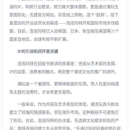
涵的IP，构筑行业壁垒，努力做大整块蛋糕，更是通过潮玩生
意国际化，先建官方网站，实现线上购物，混个“脸熟”，线下
直营店的开设自然水到渠成——泡泡玛特开拓国际市场步伐稳
健，目前，泡泡玛特已入驻韩国、日本、新加坡及美国等21个
国家及地区，全球布局不断扩展。
IP的引进和闭环是关键
泡泡玛特在招股书里讲的故事是：完成从艺术家的发掘、
IP的运营、消费者的触达，再到整个潮流文化的推广的闭环。
潮玩是一个偏感性、更精神层面的东西。而人在面对纯感
性主题的消费时，才会有更多复购。
一般来说，作为内容及艺术表现的体现，潮流玩具与粉丝
建立了较强的情感联系。但在海外市场，这种联结不可避免打
了折扣。对此，泡泡玛特的办法是，先选择文化壁垒较低的产
品；情感连接的建立先从视觉开始，“先通过好的好看的图片视