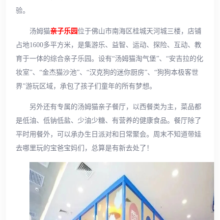
验。
汤姆猫
亲子乐园
位于佛山市南海区桂城天河城三楼，店铺
占地1600多平方米，是集游乐、益智、运动、探险、互动、教
育于一体的综合亲子乐园。设有“汤姆猫淘气堡”、“安吉拉的化
妆室”、“金杰猫沙池”、“汉克狗的迷你厨房”、“狗狗本极客世
界”游玩区域，承包了孩子们童年的所有梦想。
另外还有专属的汤姆猫亲子餐厅，以西餐类为主，菜品都
是低油、低钠低盐、少油少糖、有营养的健康食品。餐厅除了
平时用餐外，可以承办生日派对和日常聚会。周末不知道带娃
去哪里玩的宝爸宝妈们，总算是有新去处了！