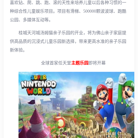
喜欢钻、爬、跳、跑、滚的天性来培养儿童以后各种习惯的一
种综合性儿童娱乐项目。项目有滑梯、500000颗波波球、跑酷
公园、多媒体互动等。
桂城天河城汤姆猫亲子乐园的开业，将为佛山亲子家庭提
供高品质的沉浸式儿童乐园新选择，带来更高水准的亲子乐园
新体验。
全球首家任天堂
主题乐园
即将开幕