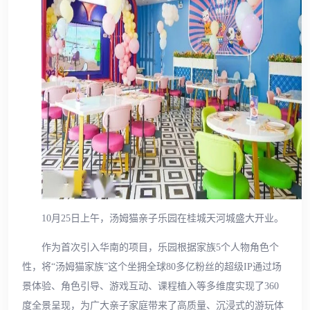
10月25日上午，汤姆猫亲子乐园在桂城天河城盛大开业。
作为首次引入华南的项目，乐园根据家族5个人物角色个
性，将“汤姆猫家族”这个坐拥全球80多亿粉丝的超级IP通过场
景体验、角色引导、游戏互动、课程植入等多维度实现了360
度全景呈现，为广大亲子家庭带来了高质量、沉浸式的游玩体