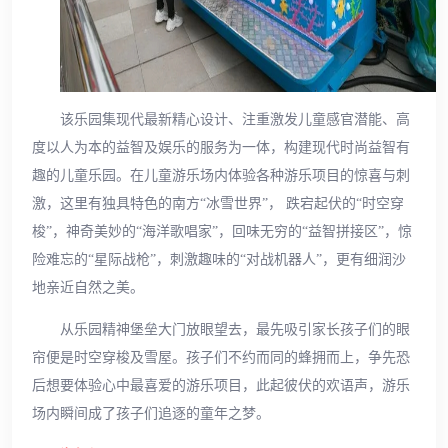
该乐园集现代最新精心设计、注重激发儿童感官潜能、高
度以人为本的益智及娱乐的服务为一体，构建现代时尚益智有
趣的儿童乐园。在儿童游乐场内体验各种游乐项目的惊喜与刺
激，这里有独具特色的南方“冰雪世界”， 跌宕起伏的“时空穿
梭”，神奇美妙的“海洋歌唱家”，回味无穷的“益智拼接区”，惊
险难忘的“星际战枪”，刺激趣味的“对战机器人”，更有细润沙
地亲近自然之美。
从乐园精神堡垒大门放眼望去，最先吸引家长孩子们的眼
帘便是时空穿梭及雪屋。孩子们不约而同的蜂拥而上，争先恐
后想要体验心中最喜爱的游乐项目，此起彼伏的欢语声，游乐
场内瞬间成了孩子们追逐的童年之梦。