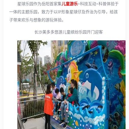
星球乐园作为岳阳首家集
儿童游乐
+科技互动+科普体验于
一体的主题乐园，致力于以IP形象星球仔及乔治为引导，给孩
子带来欢乐与想象的游玩体验。
长沙美多多悠游儿童缤纷乐园开门迎客