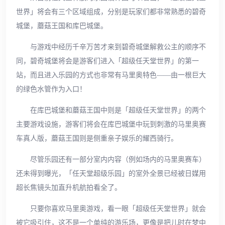
世界」将会有三个区域组成，分别是玩家们都非常熟悉的碧奇
城堡，蘑菇王国和库巴城堡。
与游戏中经历千辛万苦才来到碧奇城堡解救公主的顺序不
同，碧奇城堡将会是游客们进入「超级任天堂世界」的第一
站，而且进入乐园的方式也非常有马里奥特色——由一根巨大
的绿色水管作为入口！
在库巴城堡和蘑菇王国中则是「超级任天堂世界」的两个
主要游戏设施，游客们将会在库巴城堡中玩到刺激的马里奥赛
车真人版，蘑菇王国则是侧重亲子娱乐的耀西骑行。
尽管乐园还有一部分室内内容（例如场内的马里奥赛车）
还未得到曝光，「任天堂超级乐园」的室外全景已经被日媒用
超长焦镜头加直升机航拍看全了。
只要你喜欢马里奥游戏，看一眼「超级任天堂世界」就会
被它吸引住，这不是一个单纯的游乐场，更像是把儿时在梦中