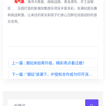
淘气堡
、海洋大歌星、超级战狼、青虫滑车、手工益智
区……乐园打造的新潮炫酷游乐项目丰富多彩，充满创造乐趣
和挑战刺激，让来往的家长和孩子们身心沉醉在炫丽动妙的游
乐世界。
上一篇
: 潮玩体验再升级，精彩亮点看过瘾！
下一篇
: “潮玩”浪潮下，IP授权合作成为叩开消费市场的敲门砖