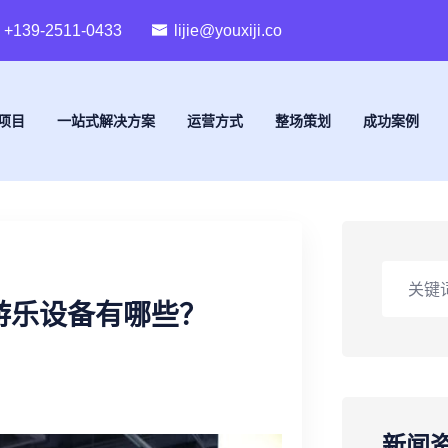
+139-2511-0433
lijie@youxiji.co
项目
一站式解决方案
运营方式
整场策划
成功案例
游乐设备有哪些？
新闻