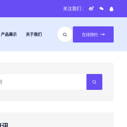
关注我们 :
产品展示
关于我们
在线预约
资讯