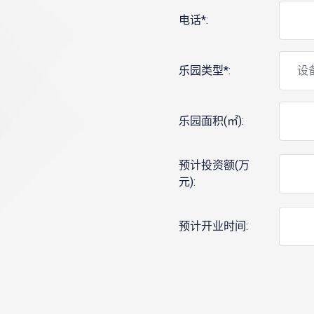
电话*:
乐园类型*:
乐园面积(㎡):
预计投资额(万
元):
预计开业时间: