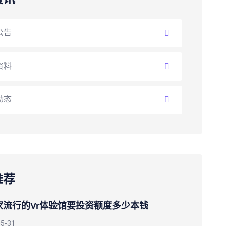
公告
资料
动态
推荐
家流行的vr体验馆要投资额度多少本钱
05-31