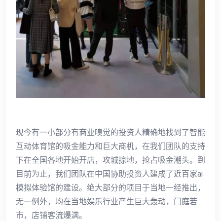
现今有一小部分有商业嗅觉的投资人精确地找到了智能
互动体育馆的吸金能力和巨大商机，在我们团队的支持
下在全国各地开始开店，攻城掠地，抢占吸金潮头。到
目前为止，我们团队在中国协助投资人建成了近百家ai
模拟体验馆的建设。绝大部分的项目于当地一经推出，
无一例外，均在当地娱乐行业产生巨大轰动，门庭若
市，店铺客流爆满。