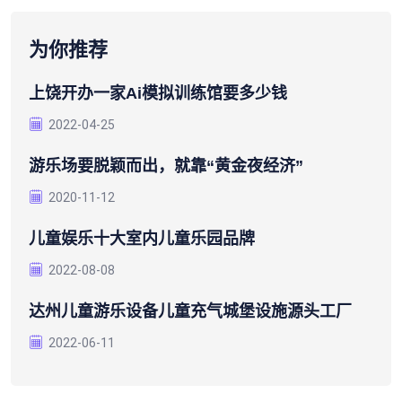
为你推荐
上饶开办一家ai模拟训练馆要多少钱
2022-04-25
游乐场要脱颖而出，就靠“黄金夜经济”
2020-11-12
儿童娱乐十大室内儿童乐园品牌
2022-08-08
达州儿童游乐设备儿童充气城堡设施源头工厂
2022-06-11