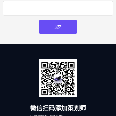
提交
微信扫码添加策划师