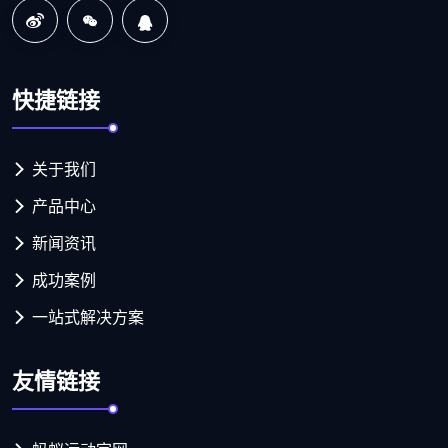
快捷链接
关于我们
产品中心
新闻资讯
成功案例
一站式解决方案
友情链接