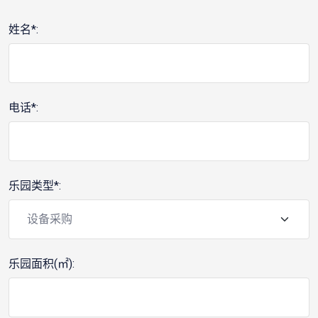
姓名*:
电话*:
乐园类型*:
乐园面积(㎡):