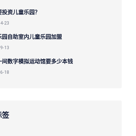
要投资儿童乐园？
04-23
乐园自助室内儿童乐园加盟
09-13
一间数字模拟运动馆要多少本钱
06-18
标签