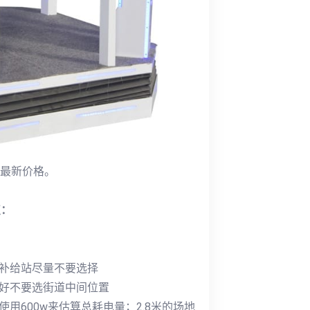
家最新价格。
点：
油补给站尽量不要选择
最好不要选街道中间位置
用600w来估算总耗电量；2.8米的场地